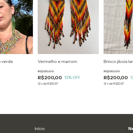
a verde
Vermelho e marrom
Brinco jiboia l
R$230,00
R$230,00
R$200,00
R$200,00
13
% OFF
1
12
x
de
R$20,57
12
x
de
R$20,57
Início
Ne