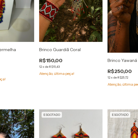
Vermelha
Brinco Guardiã Coral
R$150,00
Brinco Yawaná
12
x
de
R$15,43
R$250,00
Atenção, última peça!
12
x
de
R$25,72
eça!
Atenção, última pe
ESGOTADO
ESGOTADO