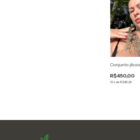
Conjunto jiboi
R$450,00
12
x
de
R$46,29