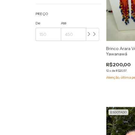
PREÇO
De
Até
Brinco Arara 
Yawanawá
R$200,00
12
x
de
R$20,57
Atenção, última p
ESGOTADO