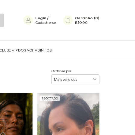
Login
/
Carrinho
(
0
)
Cadastre-se
R$0,00
CLUBE VIP DOS ACHADINHOS
Ordenar por
ESGOTADO