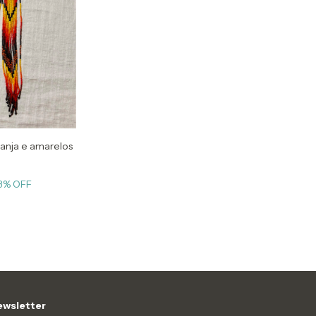
aranja e amarelos
3
% OFF
wsletter