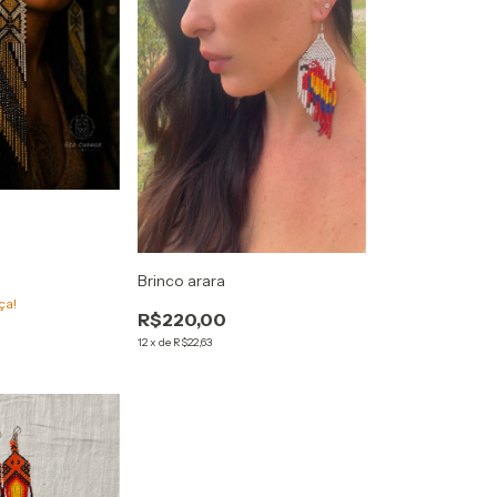
Brinco arara
ça!
R$220,00
12
x
de
R$22,63