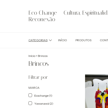
Eco Change – Cultura, Espirituali
Reconexão
CATEGORIAS
INÍCIO
PRODUTOS
CONT
Início
>
Brincos
Brincos
Filtrar por
MARCA
Ecochange (1)
Yawanawá (2)